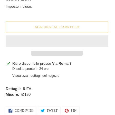
di
Imposte incluse.
listino
AGGIUNGI AL CARRELLO
Inserimento
Ritiro disponibile presso
Via Roma 7
del
Di solito pronto in 24 ore
prodotto
Visualizza i dettagli del negozio
nel
carrello
Dettagli:
IUTA.
Misure:
Ø180
CONDIVIDI
TWITTA
PINNA
CONDIVIDI
TWEET
PIN
SU
SU
SU