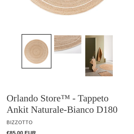
Orlando Store™ - Tappeto
Ankit Naturale-Bianco D180
VENDITORE
BIZZOTTO
Prezzo
€85,00 EUR