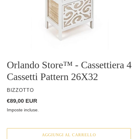
Orlando Store™ - Cassettiera 4
Cassetti Pattern 26X32
VENDITORE
BIZZOTTO
Prezzo
€89,00 EUR
di
Imposte incluse.
listino
AGGIUNGI AL CARRELLO