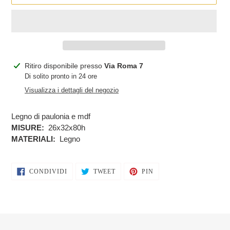
Inserimento
Ritiro disponibile presso
Via Roma 7
del
Di solito pronto in 24 ore
prodotto
Visualizza i dettagli del negozio
nel
carrello
Legno di paulonia e mdf
MISURE:
26x32x80h
MATERIALI:
Legno
CONDIVIDI
TWITTA
PINNA
CONDIVIDI
TWEET
PIN
SU
SU
SU
FACEBOOK
TWITTER
PINTEREST