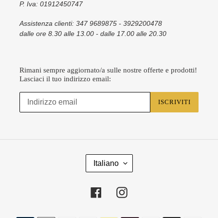
P. Iva: 01912450747
Assistenza clienti: 347 9689875 - 3929200478
dalle ore 8.30 alle 13.00 - dalle 17.00 alle 20.30
Rimani sempre aggiornato/a sulle nostre offerte e prodotti!
Lasciaci il tuo indirizzo email:
ISCRIVITI
L
Italiano
I
N
G
Facebook
Instagram
U
A
Metodi