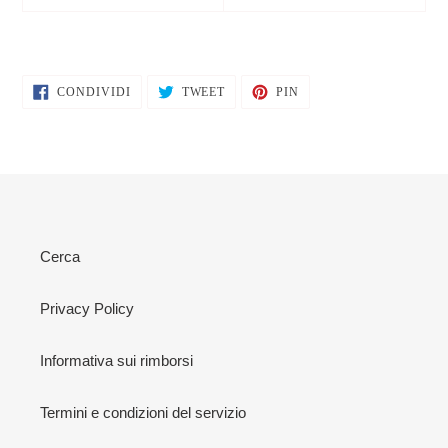
CONDIVIDI
TWITTA
PINNA
CONDIVIDI
TWEET
PIN
SU
SU
SU
FACEBOOK
TWITTER
PINTEREST
Cerca
Privacy Policy
Informativa sui rimborsi
Termini e condizioni del servizio