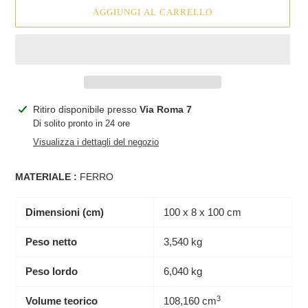
AGGIUNGI AL CARRELLO
Inserimento
Ritiro disponibile presso
Via Roma 7
del
Di solito pronto in 24 ore
prodotto
Visualizza i dettagli del negozio
nel
carrello
MATERIALE :
FERRO
Dimensioni (cm)
100 x 8 x 100 cm
Peso netto
3,540 kg
Peso lordo
6,040 kg
3
Volume teorico
108,160 cm