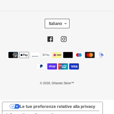
L
Italiano
I
N
G
Facebook
Instagram
U
A
Metodi
di
pagamento
© 2026,
Orlando Store™
Usa
Le tue preferenze relative alla privacy
le
frecce