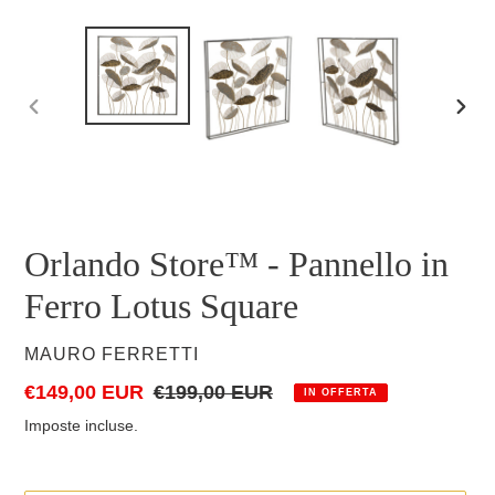
SLIDE
SLID
PRECEDENTE
SUCC
Orlando Store™ - Pannello in
Ferro Lotus Square
VENDITORE
MAURO FERRETTI
Prezzo
€149,00 EUR
Prezzo
€199,00 EUR
IN OFFERTA
scontato
di
Imposte incluse.
listino