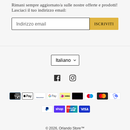
Rimani sempre aggiornato/a sulle nostre offerte e prodotti!
Lasciaci il tuo indirizzo email:
ISCRIVITI
L
Italiano
I
N
G
Facebook
Instagram
U
A
Metodi
di
pagamento
© 2026,
Orlando Store™