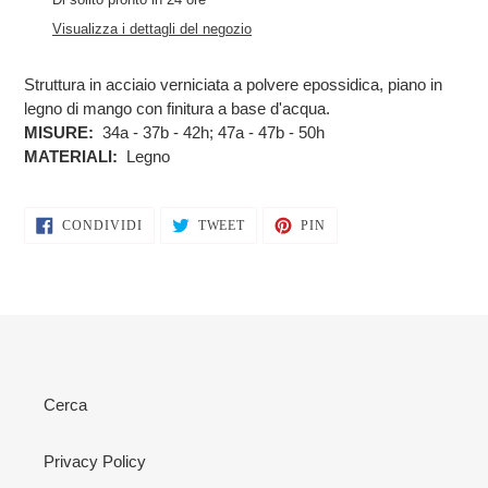
prodotto
Visualizza i dettagli del negozio
nel
carrello
Struttura in acciaio verniciata a polvere epossidica, piano in
legno di mango con finitura a base d'acqua.
MISURE:
34a - 37b - 42h; 47a - 47b - 50h
MATERIALI:
Legno
CONDIVIDI
TWITTA
PINNA
CONDIVIDI
TWEET
PIN
SU
SU
SU
FACEBOOK
TWITTER
PINTEREST
Cerca
Privacy Policy