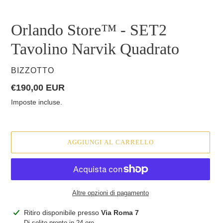
Orlando Store™ - SET2
Tavolino Narvik Quadrato
VENDITORE
BIZZOTTO
Prezzo
€190,00 EUR
di
Imposte incluse.
listino
AGGIUNGI AL CARRELLO
Altre opzioni di pagamento
Inserimento
Ritiro disponibile presso
Via Roma 7
del
Di solito pronto in 24 ore