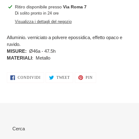
Inserimento
Ritiro disponibile presso
Via Roma 7
del
Di solito pronto in 24 ore
prodotto
Visualizza i dettagli del negozio
nel
carrello
Alluminio. verniciato a polvere epossidica, effetto opaco e
ruvido.
MISURE:
Ø46a - 47.5h
MATERIALI
:
Metallo
CONDIVIDI
TWITTA
PINNA
CONDIVIDI
TWEET
PIN
SU
SU
SU
FACEBOOK
TWITTER
PINTEREST
Cerca