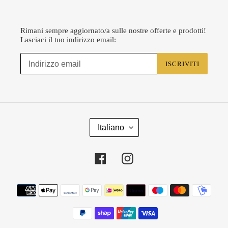
Rimani sempre aggiornato/a sulle nostre offerte e prodotti!
Lasciaci il tuo indirizzo email:
ISCRIVITI
L
Italiano
I
N
G
Facebook
Instagram
U
A
Metodi
di
pagamento