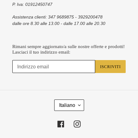
P. Iva: 01912450747
Assistenza clienti: 347 9689875 - 3929200478
dalle ore 8.30 alle 13.00 - dalle 17.00 alle 20.30
Rimani sempre aggiornato/a sulle nostre offerte e prodotti!
Lasciaci il tuo indirizzo email:
ISCRIVITI
L
Italiano
I
N
G
Facebook
Instagram
U
A