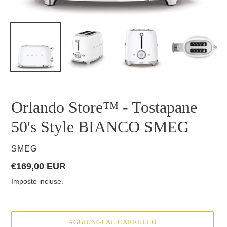
Orlando Store™ - Tostapane
50's Style BIANCO SMEG
VENDITORE
SMEG
Prezzo
€169,00 EUR
di
Imposte incluse.
listino
AGGIUNGI AL CARRELLO