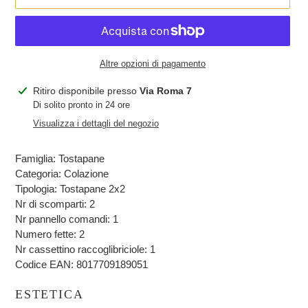
Altre opzioni di pagamento
Inserimento
Ritiro disponibile presso
Via Roma 7
del
Di solito pronto in 24 ore
prodotto
Visualizza i dettagli del negozio
nel
carrello
Famiglia:
Tostapane
Categoria:
Colazione
Tipologia:
Tostapane 2x2
Nr di scomparti:
2
Nr pannello comandi:
1
Numero fette:
2
Nr cassettino raccoglibriciole:
1
Codice EAN:
8017709189051
ESTETICA